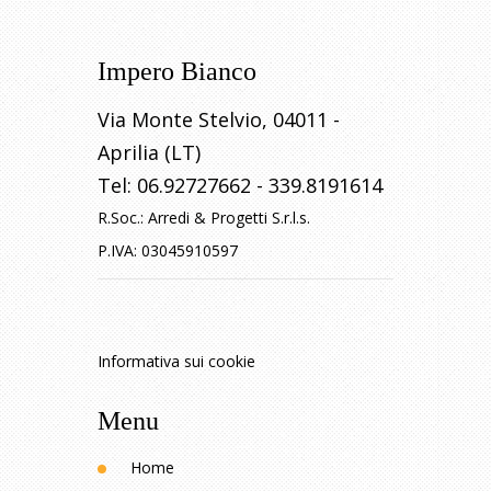
Impero Bianco
Via Monte Stelvio
,
04011
-
Aprilia (LT)
Tel:
06.92727662
-
339.8191614
R.Soc.:
Arredi & Progetti S.r.l.s.
P.IVA:
03045910597
Informativa sui cookie
Menu
Home