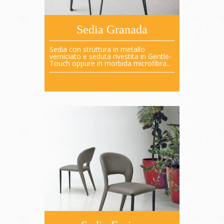
Sedia Granada
Sedia con struttura in metallo
verniciato e seduta rivestita in Gentle-
Touch oppure in morbida microfibra...