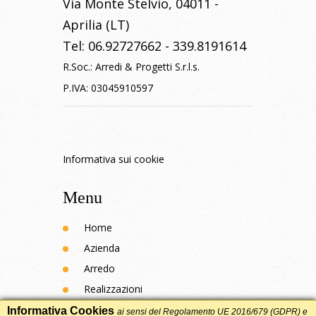
Via Monte Stelvio
,
04011
-
Aprilia (LT)
Tel:
06.92727662
-
339.8191614
R.Soc.:
Arredi & Progetti S.r.l.s.
P.IVA:
03045910597
Informativa sui cookie
Menu
Home
Azienda
Arredo
Realizzazioni
Contatti
Informativa Cookies
ai sensi del Regolamento UE 2016/679 (GDPR) e