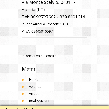
Via Monte Stelvio
,
04011
-
Aprilia (LT)
Tel:
06.92727662
-
339.8191614
R.Soc.:
Arredi & Progetti S.r.l.s.
P.IVA:
03045910597
Informativa sui cookie
Menu
Home
Azienda
Arredo
Realizzazioni
Contatti