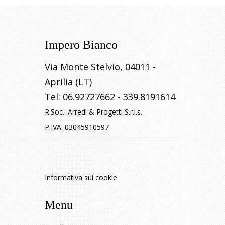
Impero Bianco
Via Monte Stelvio
,
04011
-
Aprilia (LT)
Tel:
06.92727662
-
339.8191614
R.Soc.:
Arredi & Progetti S.r.l.s.
P.IVA:
03045910597
Informativa sui cookie
Menu